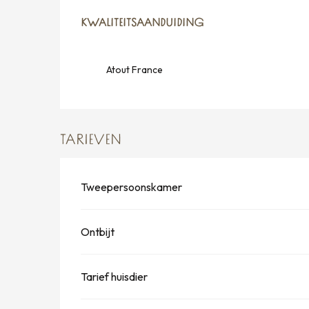
DIENSTVERLENING
KWALITEITSAANDUIDING
KWALITEITSAANDUIDING
Atout France
TARIEVEN
Tweepersoonskamer
Ontbijt
Tarief huisdier