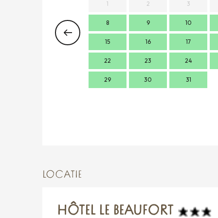
1
2
3
8
9
10
15
16
17
22
23
24
29
30
31
LOCATIE
HÔTEL LE BEAUFORT