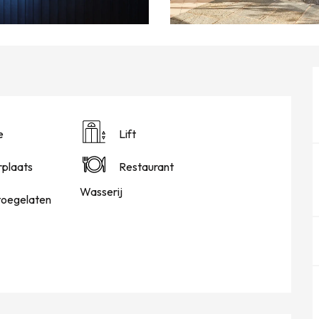
e
Lift
plaats
Restaurant
Wasserij
toegelaten