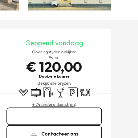
OPENINGSTIJDEN EN CONT
Geopend vandaag
Openingstijden bekijken
Vanaf
€ 120,00
Dubbele kamer
Bekijk alle prijzen
Wifi
Televisie
Lift
Bar / Versnaperingsbar
Parkeerplaats
Restaurant
+ 24 andere dienst(en)
02 99 40 99
▒▒
Contacteer ons