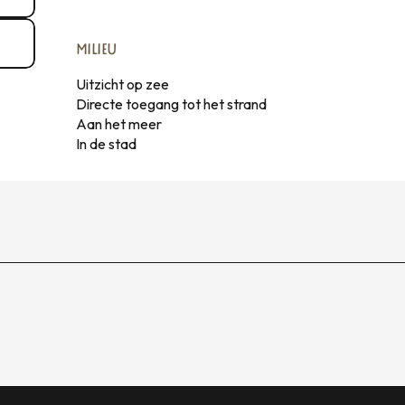
MILIEU
MILIEU
Uitzicht op zee
Directe toegang tot het strand
Aan het meer
In de stad