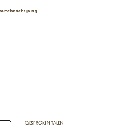
outebeschrijving
GESPROKEN TALEN
GESPROKEN TALEN