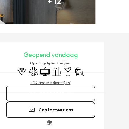
+ 12
OPENINGSTIJDEN EN CONT
Geopend vandaag
Openingstijden bekijken
Wifi
Met airco
Televisie
Lift
Bar / Versnaperingsbar
Kinderspelen / Speelruimte
+ 22 andere dienst(en)
02 99 82 10
▒▒
Contacteer ons