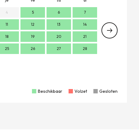
je
ve
sa
di
lu
m
4
5
6
7
11
12
13
14
2
18
19
20
21
9
1
25
26
27
28
16
1
23
2
30
Beschikbaar
Volzet
Gesloten