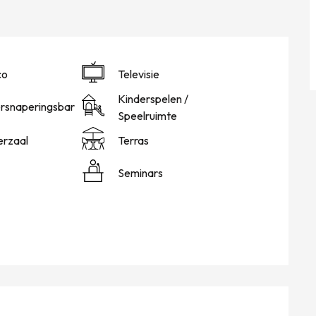
co
Televisie
Kinderspelen /
ersnaperingsbar
Speelruimte
erzaal
Terras
Seminars