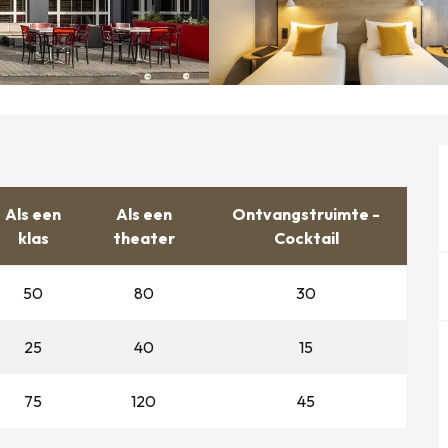
Als een
Als een
Ontvangstruimte -
klas
theater
Cocktail
50
80
30
25
40
15
75
120
45