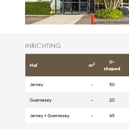
INRICHTING
U-
2
Hal
m
shaped
Jersey
-
30
Guernesey
-
20
Jersey + Guernesey
-
45