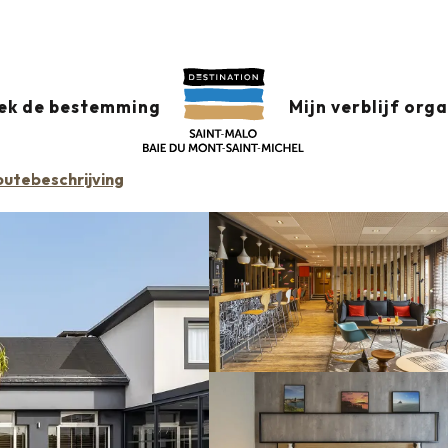
Hôtel Ibis Saint-Malo La Madeleine
ADELEINE
ek de bestemming
Mijn verblijf org
outebeschrijving