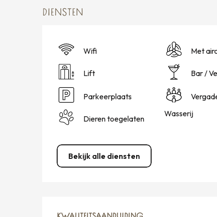
DIENSTEN
Wifi
Met air
Lift
Bar / V
Parkeerplaats
Vergad
Wasserij
Dieren toegelaten
Bekijk alle diensten
DIENSTVERLENING
KWALITEITSAANDUIDING
KWALITEITSAANDUIDING