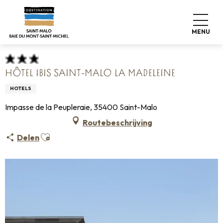
Aller
Home
Koffers pakken
Waar slapen
Hotels
au
Hôtel Ibis Saint-Malo La Madeleine
contenu
MENU
principal
HÔTEL IBIS SAINT-MALO LA MADELEINE
HOTELS
Impasse de la Peupleraie, 35400 Saint-Malo
Routebeschrijving
Ajouter aux favoris
Delen