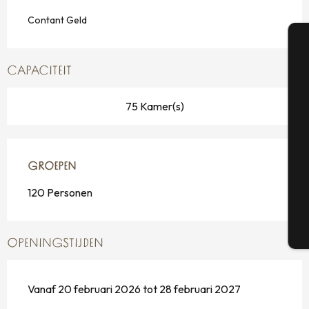
Contant Geld
A
CAPACITEIT
75 Kamer(s)
Se
GROEPEN
GROEPEN
G
120 Personen
T
OPENINGSTIJDEN
Vanaf 20 februari 2026 tot 28 februari 2027