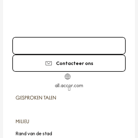
02 99 82 10
▒▒
Contacteer ons
all.accor.com
GESPROKEN TALEN
GESPROKEN TALEN
MILIEU
MILIEU
Rand van de stad