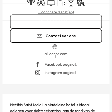
Wifi
Met airco
Televisie
Lift
Bar / Versnaperingsbar
Kinderspelen / Speel
+ 22 andere dienst(en)
02 99 82 10
▒▒
Contacteer ons
all.accor.com
Facebook pagina
Instagram pagina
BESCHRIJVING
Het ibis Saint Malo La Madeleine hotel is ideaal 
gelegen voor sightseeingtrips, aan de rand van de 