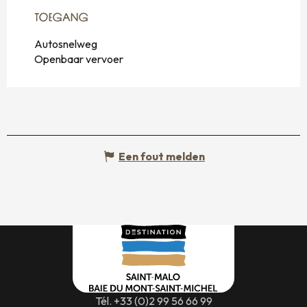
TOEGANG
TOEGANG
Autosnelweg
Openbaar vervoer
Een fout melden
Tél. +33 (0)2 99 56 66 99