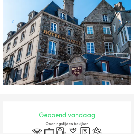
OPENINGSTIJDEN EN CONTACTGEGEVENS
Geopend vandaag
Openingstijden bekijken
Wifi
Televisie
Lift
Bar / Versnaperingsbar
Parkeerplaats
Dieren toegelaten