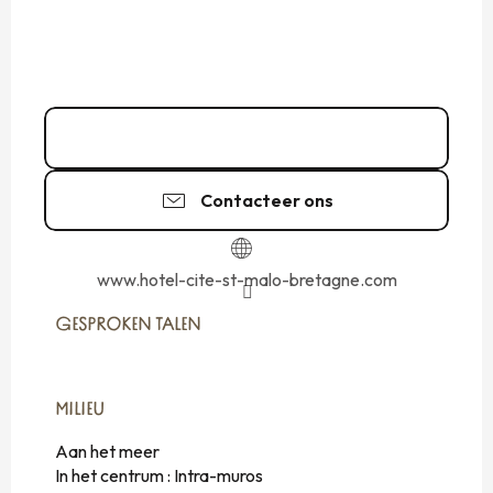
02 99 40 55
▒▒
Contacteer ons
www.hotel-cite-st-malo-bretagne.com
GESPROKEN TALEN
GESPROKEN TALEN
MILIEU
MILIEU
Aan het meer
In het centrum :
Intra-muros