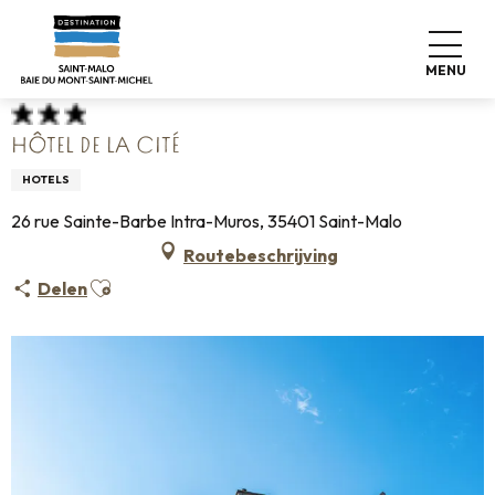
Aller
Home
Koffers pakken
Waar slapen
Hotels
au
Hôtel de la Cité
contenu
MENU
principal
HÔTEL DE LA CITÉ
HOTELS
26 rue Sainte-Barbe Intra-Muros, 35401 Saint-Malo
Routebeschrijving
Ajouter aux favoris
Delen