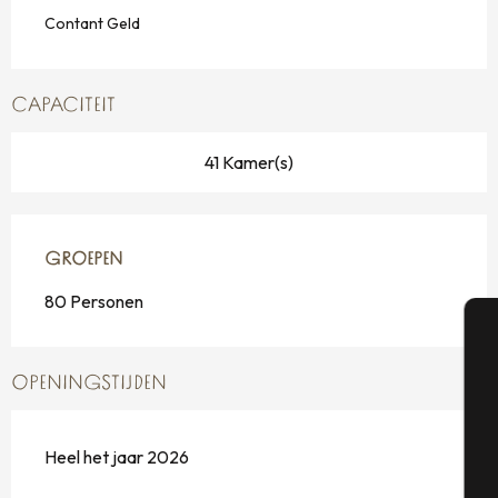
Contant Geld
CAPACITEIT
41 Kamer(s)
GROEPEN
GROEPEN
80 Personen
A
OPENINGSTIJDEN
Heel het jaar 2026
Se