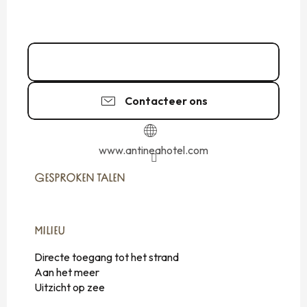
02 99 40 75
▒▒
Contacteer ons
www.antineahotel.com
GESPROKEN TALEN
GESPROKEN TALEN
MILIEU
MILIEU
Directe toegang tot het strand
Aan het meer
Uitzicht op zee