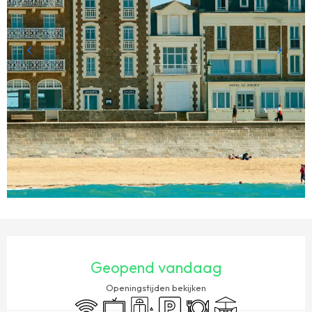
OPENINGSTIJDEN EN CONTACTGEGEVENS
Geopend vandaag
Openingstijden bekijken
Wifi
Televisie
Lift
Parkeerplaats
Restaurant
Terras