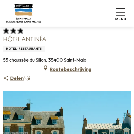
Aller
Home
Koffers pakken
Waar slapen
Hotels
au
Hôtel Antinéa
contenu
MENU
principal
HÔTEL ANTINÉA
HOTEL-RESTAURANTS
55 chaussée du Sillon, 35400 Saint-Malo
Routebeschrijving
Ajouter aux favoris
Delen