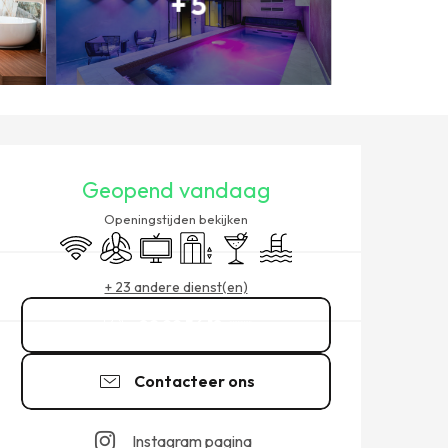
+ 5
OPENINGSTIJDEN EN CONT
Geopend vandaag
Openingstijden bekijken
Wifi
Met airco
Televisie
Lift
Bar / Versnaperingsbar
Zwembad
+ 23 andere dienst(en)
02 99 56 18
▒▒
Contacteer ons
Instagram pagina