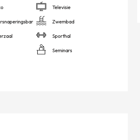
co
Televisie
ersnaperingsbar
Zwembad
erzaal
Sporthal
Seminars