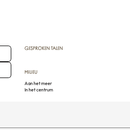
GESPROKEN TALEN
GESPROKEN TALEN
MILIEU
MILIEU
Aan het meer
In het centrum