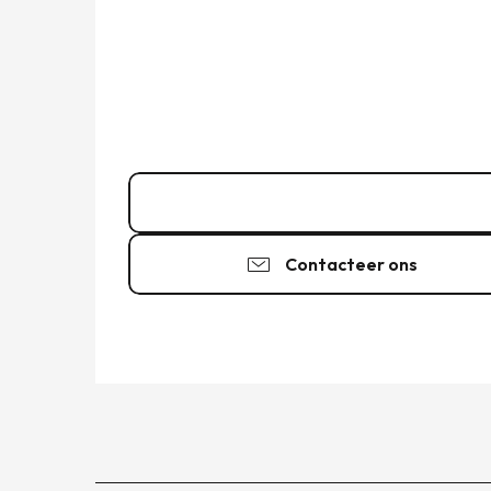
02 99 56 18
▒▒
Contacteer ons