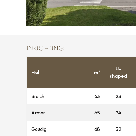
INRICHTING
U-
2
Hal
m
shaped
Breizh
63
23
Armor
65
24
Goudig
68
32