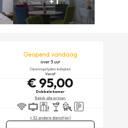
+ 1
OPENINGSTIJDEN EN CONT
Geopend vandaag
over 3 uur
Openingstijden bekijken
Vanaf
€ 95,00
Dubbele kamer
Bekijk alle prijzen
Wifi
Televisie
Lift
Bar / Versnaperingsbar
Kinderspelen / Speelruimte
Parkeerplaats
+ 32 andere dienst(en)