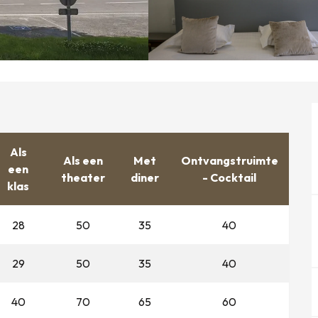
Als
Als een
Met
Ontvangstruimte
een
theater
diner
- Cocktail
klas
28
50
35
40
29
50
35
40
40
70
65
60