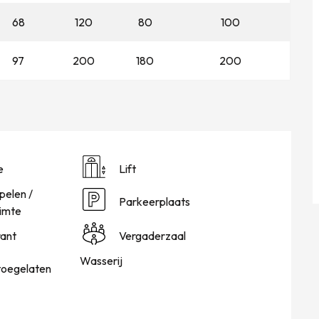
68
120
80
100
97
200
180
200
e
Lift
pelen /
Parkeerplaats
imte
ant
Vergaderzaal
Wasserij
toegelaten