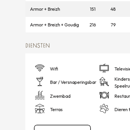
Armor + Breizh
151
48
Armor + Breizh + Goudig
216
79
DIENSTEN
Wifi
Televisi
Kinders
Bar / Versnaperingsbar
Speelru
Zwembad
Restaur
Terras
Dieren 