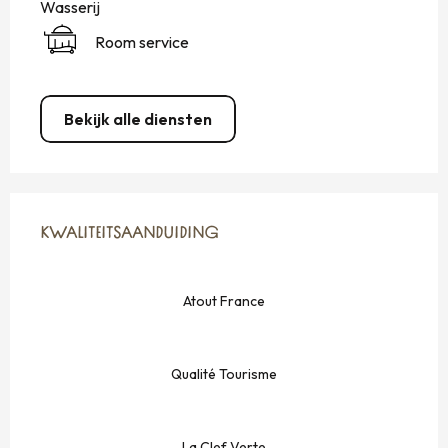
Wasserij
Room service
Bekijk alle diensten
DIENSTVERLENING
KWALITEITSAANDUIDING
KWALITEITSAANDUIDING
Atout France
Qualité Tourisme
La Clef Verte