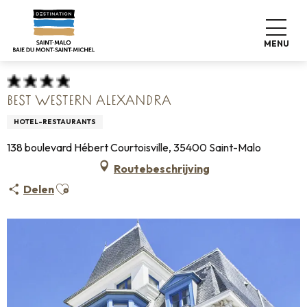
Aller
Home
Koffers pakken
Waar slapen
Hotels
au
Best Western Alexandra
contenu
MENU
principal
BEST WESTERN ALEXANDRA
HOTEL-RESTAURANTS
138 boulevard Hébert Courtoisville, 35400 Saint-Malo
Routebeschrijving
Ajouter aux favoris
Delen