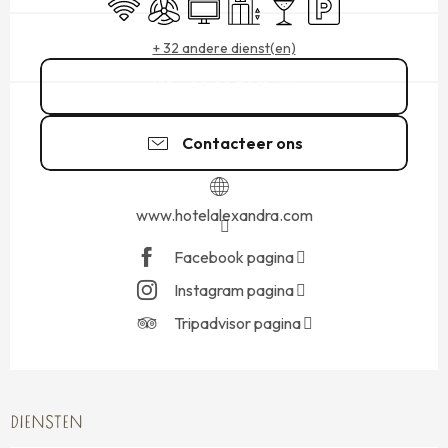
Wifi
Met airco
Televisie
Lift
Bar / Versnaperingsbar
Parkeerplaats
+ 32 andere dienst(en)
02 99 56 11
▒▒
Contacteer ons
www.hotelalexandra.com
Facebook pagina
Instagram pagina
Tripadvisor pagina
DIENSTEN