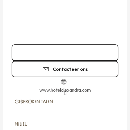
02 99 56 11
▒▒
Contacteer ons
www.hotelalexandra.com
GESPROKEN TALEN
GESPROKEN TALEN
MILIEU
MILIEU