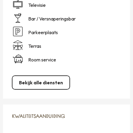
Televisie
Bar / Versnaperingsbar
Parkeerplaats
Terras
Room service
Bekijk alle diensten
DIENSTVERLENING
KWALITEITSAANDUIDING
KWALITEITSAANDUIDING