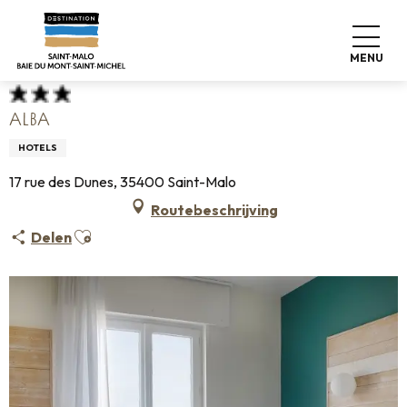
Aller
Home
Koffers pakken
Waar slapen
Hotels
au
Alba
contenu
MENU
principal
ALBA
HOTELS
17 rue des Dunes, 35400 Saint-Malo
Routebeschrijving
Ajouter aux favoris
Delen