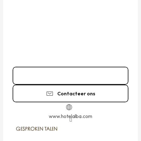
02 99 40 37
▒▒
Contacteer ons
www.hotelalba.com
GESPROKEN TALEN
GESPROKEN TALEN