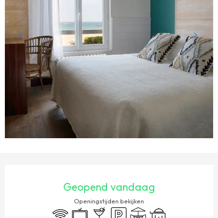
OPENINGSTIJDEN EN CONTACTGEGEVENS
Geopend vandaag
Openingstijden bekijken
Wifi
Televisie
Bar / Versnaperingsbar
Parkeerplaats
Terras
Room service