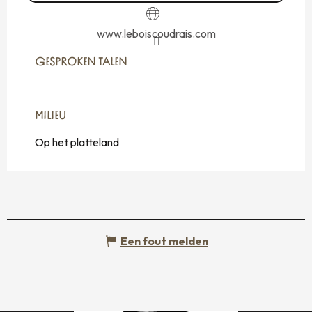
www.leboiscoudrais.com
GESPROKEN TALEN
GESPROKEN TALEN
MILIEU
MILIEU
Op het platteland
Een fout melden