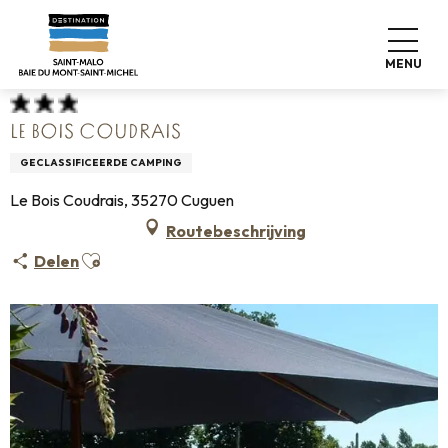
Aller
Home
Koffers pakken
Waar slapen
Campings
au
Le Bois Coudrais
contenu
MENU
principal
LE BOIS COUDRAIS
GECLASSIFICEERDE CAMPING
Le Bois Coudrais, 35270 Cuguen
Routebeschrijving
Ajouter aux favoris
Delen