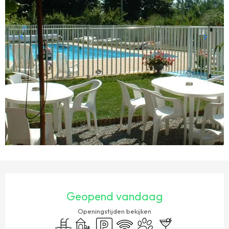
OPENINGSTIJDEN EN CONTACTGEGEVENS
Geopend vandaag
Openingstijden bekijken
Zwembad
Kinderspelen / Speelruimte
Parkeerplaats
Wifi
Dieren toegelaten
Bar / Versnaperings