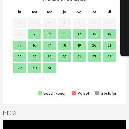
Se
lu
ma
me
je
ve
sa
di
lu
1
2
3
4
5
6
7
G
8
9
10
11
12
13
14
2
15
16
17
18
19
20
21
9
T
22
23
24
25
26
27
28
16
29
30
31
23
30
Beschikbaar
Volzet
Gesloten
MEDIA