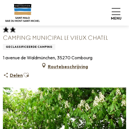
Aller
Home
Koffers pakken
Waar slapen
Campings
au
Camping Municipal Le Vieux Chatel
contenu
MENU
principal
CAMPING MUNICIPAL LE VIEUX CHATEL
GECLASSIFICEERDE CAMPING
1 avenue de Waldmünchen, 35270 Combourg
Routebeschrijving
Ajouter aux favoris
Delen