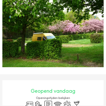
OPENINGSTIJDEN EN CONTACTGEGEVENS
Geopend vandaag
Openingstijden bekijken
Camper
Kinderspelen / Speelruimte
Parkeerplaats
Wifi
Dieren toegelaten
Bar / Versnaperings