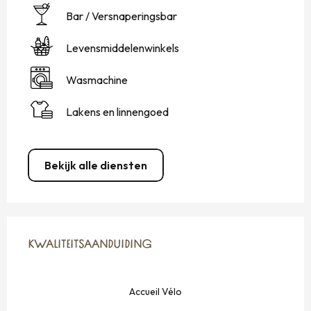
Bar / Versnaperingsbar
Levensmiddelenwinkels
Wasmachine
Lakens en linnengoed
Bekijk alle diensten
DIENSTVERLENING
KWALITEITSAANDUIDING
KWALITEITSAANDUIDING
Accueil Vélo