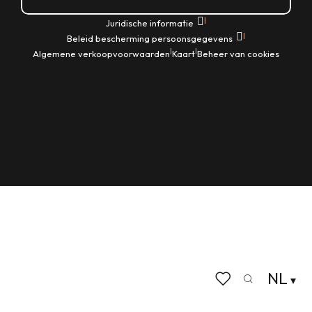
|
Juridische informatie
|
Beleid bescherming persoonsgegevens
|
|
Algemene verkoopvoorwaarden
Kaart
Beheer van cookies
NL
Zoek op
Voir les favoris