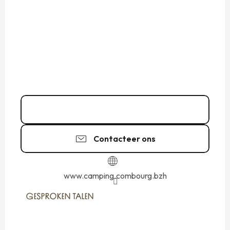
Bel
Contacteer ons
www.camping.combourg.bzh
GESPROKEN TALEN
GESPROKEN TALEN