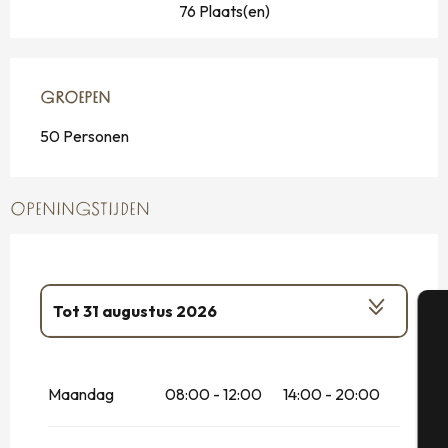
76 Plaats(en)
GROEPEN
GROEPEN
50 Personen
OPENINGSTIJDEN
Tot
31 augustus 2026
A
Vanaf
28 maart 2026
tot
31 mei 2026
Maandag
08:00 - 12:00
14:00 - 20:00
Se