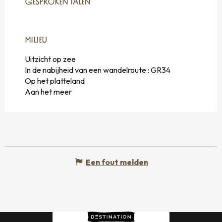
GESPROKEN TALEN
GESPROKEN TALEN
MILIEU
MILIEU
Uitzicht op zee
In de nabijheid van een wandelroute :
GR34
Op het platteland
Aan het meer
Een fout melden