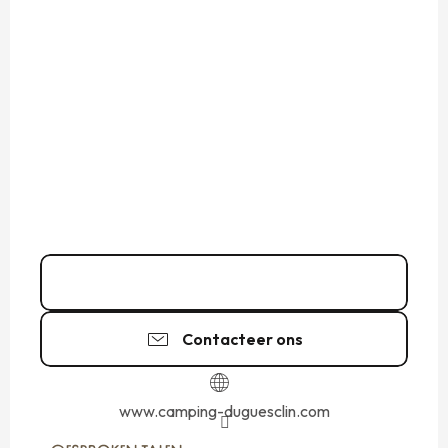
02 99 89 03
▒▒
Contacteer ons
www.camping-duguesclin.com