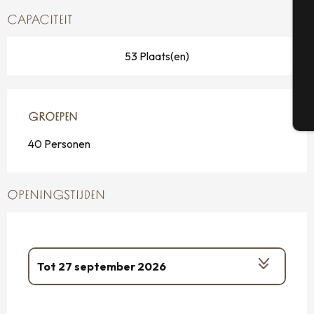
Se
CAPACITEIT
53 Plaats(en)
G
T
GROEPEN
GROEPEN
40 Personen
OPENINGSTIJDEN
Tot
27 september 2026
Vanaf
17 oktober 2026
tot
1 november
2026