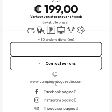
Vanaf
€ 199,00
Verhuur van stacaravans / week
Bekijk alle prijzen
Camper
Kinderspelen / Speelruimte
Parkeerplaats
Televisie
Wifi
Dieren toegelaten
+ 30 andere dienst(en)
02 99 89 03
▒▒
Contacteer ons
www.camping-duguesclin.com
Facebook pagina
Instagram pagina
Tripadvisor pagina