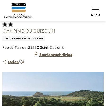
Aller
Home
Koffers pakken
Waar slapen
Campings
au
Camping Duguesclin
contenu
MENU
principal
CAMPING DUGUESCLIN
GECLASSIFICEERDE CAMPING
Rue de Tannée, 35350 Saint-Coulomb
Routebeschrijving
Ajouter aux favoris
Delen