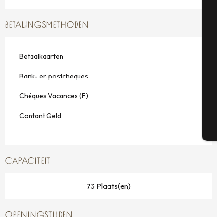
A
BETALINGSMETHODEN
Se
Betaalkaarten
Bank- en postcheques
G
Chéques Vacances (F)
Contant Geld
T
CAPACITEIT
73 Plaats(en)
OPENINGSTIJDEN