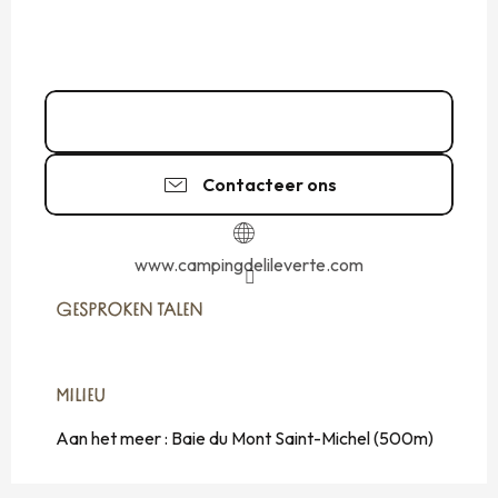
Bel
Contacteer ons
www.campingdelileverte.com
GESPROKEN TALEN
GESPROKEN TALEN
MILIEU
MILIEU
Aan het meer :
Baie du Mont Saint-Michel
(500m)