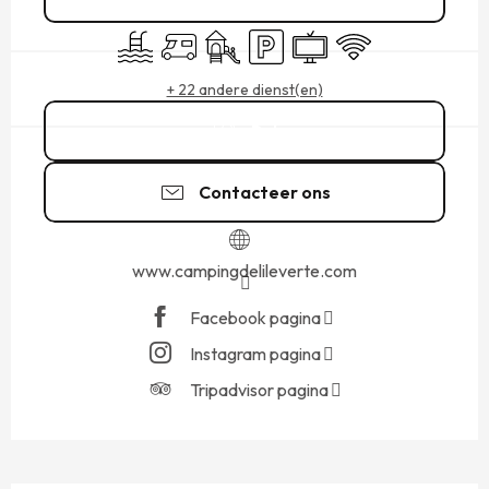
Zwembad
Camper
Kinderspelen / Speelruimte
Parkeerplaats
Televisie
Wifi
+ 22 andere dienst(en)
Bel
Contacteer ons
www.campingdelileverte.com
Facebook pagina
Instagram pagina
Tripadvisor pagina