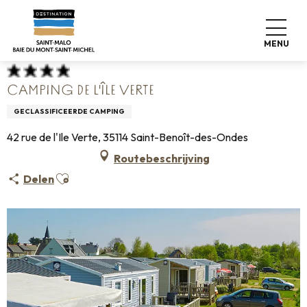
Aller
Home
Koffers pakken
Waar slapen
Campings
au
Camping de l'Île Verte
contenu
MENU
principal
CAMPING DE L'ÎLE VERTE
GECLASSIFICEERDE CAMPING
42 rue de l'Ile Verte, 35114 Saint-Benoît-des-Ondes
Routebeschrijving
Ajouter aux favoris
Delen