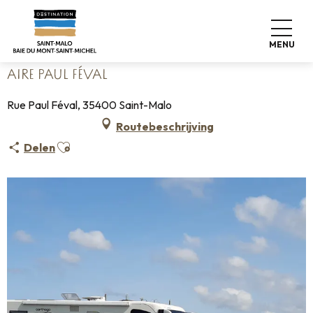
Aller
Home
Koffers pakken
Waar slapen
Campings
au
Aire Paul Féval
contenu
MENU
principal
AIRE PAUL FÉVAL
Rue Paul Féval, 35400 Saint-Malo
Routebeschrijving
Ajouter aux favoris
Delen