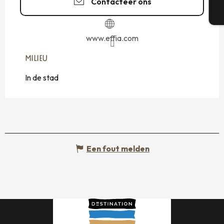
Contacteer ons
T
www.effia.com
MILIEU
MILIEU
In de stad
Een fout melden