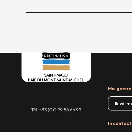
Mis geen n
Ik wil 
Tél. +33 (0)2 99 56 66 99
In contact 