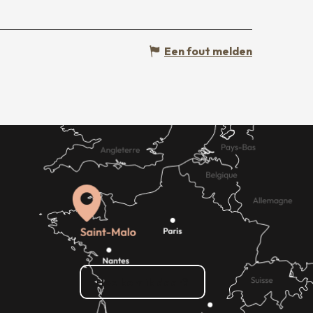
Een fout melden
Hoe kom ik daar?