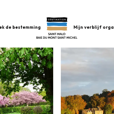
Aire du camping municipal Le Vieux Chatel
L LE VIEUX CHATEL
ek de bestemming
Mijn verblijf org
utebeschrijving