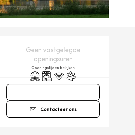
OPENINGSTIJDEN EN CONT
Geen vastgelegde
openingsuren
Openingstijden bekijken
Picknickplaats
Wasmachine
Wifi
Dieren toegelaten
Bel
Contacteer ons