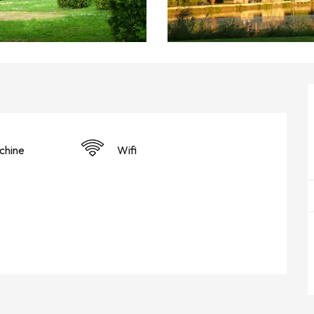
hine
Wifi