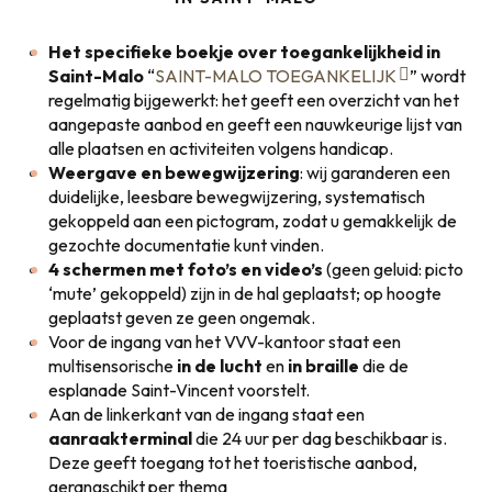
Het specifieke boekje over toegankelijkheid in
Saint-Malo
“
SAINT-MALO TOEGANKELIJK
” wordt
regelmatig bijgewerkt: het geeft een overzicht van het
aangepaste aanbod en geeft een nauwkeurige lijst van
alle plaatsen en activiteiten volgens handicap.
Weergave en bewegwijzering
: wij garanderen een
duidelijke, leesbare bewegwijzering, systematisch
gekoppeld aan een pictogram, zodat u gemakkelijk de
gezochte documentatie kunt vinden.
4 schermen met foto’s en video’s
(geen geluid: picto
‘mute’ gekoppeld) zijn in de hal geplaatst; op hoogte
geplaatst geven ze geen ongemak.
Voor de ingang van het VVV-kantoor staat een
multisensorische
in de lucht
en
in braille
die de
esplanade Saint-Vincent voorstelt.
Aan de linkerkant van de ingang staat een
aanraakterminal
die 24 uur per dag beschikbaar is.
Deze geeft toegang tot het toeristische aanbod,
gerangschikt per thema