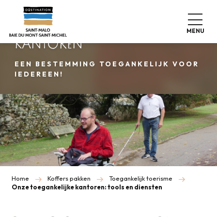
Aller
au
ONZE TOEGANKELIJKE
contenu
MENU
principal
KANTOREN
EEN BESTEMMING TOEGANKELIJK VOOR
IEDEREEN!
Home
Koffers pakken
Toegankelijk toerisme
Onze toegankelijke kantoren: tools en diensten