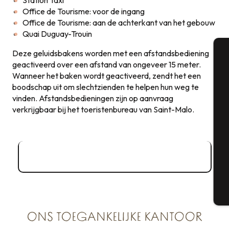
Office de Tourisme: voor de ingang
Office de Tourisme: aan de achterkant van het gebouw
Quai Duguay-Trouin
Deze geluidsbakens worden met een afstandsbediening
geactiveerd over een afstand van ongeveer 15 meter.
A
Wanneer het baken wordt geactiveerd, zendt het een
boodschap uit om slechtzienden te helpen hun weg te
vinden. Afstandsbedieningen zijn op aanvraag
verkrijgbaar bij het toeristenbureau van Saint-Malo.
Se
G
Gratis toegang tot Saint-Malo
T
ONS TOEGANKELIJKE KANTOOR