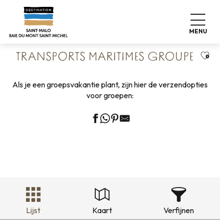
Aller
Home
Groepen
Transportgroepen
au
Transports maritimes groupe
contenu
MENU
principal
Ajou
TRANSPORTS MARITIMES GROUPE
Als je een groepsvakantie plant, zijn hier de verzendopties
voor groepen:
Lijst
Kaart
Verfijnen