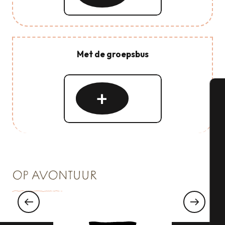
Met de groepsbus
Lees
meer
over
A
Se
OP AVONTUUR
G
Rondleiding door Cancale