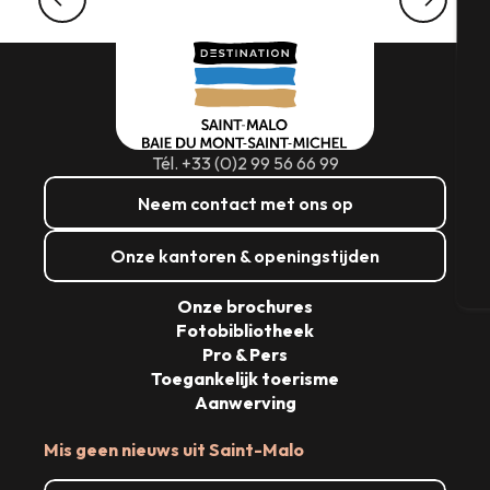
boottocht
A
Se
Tél. +33 (0)2 99 56 66 99
G
Neem contact met ons op
Onze kantoren & openingstijden
T
Onze brochures
Fotobibliotheek
Pro & Pers
Toegankelijk toerisme
Aanwerving
Mis geen nieuws uit Saint-Malo