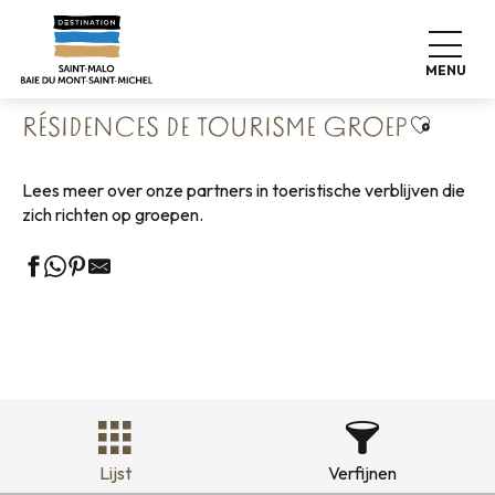
Aller
Home
Groepen
Groepsaccommodatie
au
Résidences de Tourisme groep
contenu
MENU
principal
Ajouter 
RÉSIDENCES DE TOURISME GROEP
Lees meer over onze partners in toeristische verblijven die
zich richten op groepen.
Lijst
Verfijnen