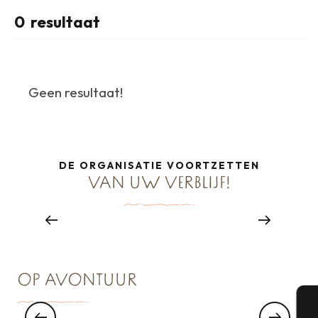
0
resultaat
Geen resultaat!
DE ORGANISATIE VOORTZETTEN
VAN UW VERBLIJF!
Groep restaurants
Lees meer over
BEÏNVLOEDERS VERWELKOMEN
OP AVONTUUR
Vrouwelijke beïnvloeders ontvangen op een