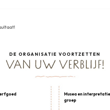
ultaat!
DE ORGANISATIE VOORTZETTEN
VAN UW VERBLIJF!
 erfgoed
Musea en interpretati
groep