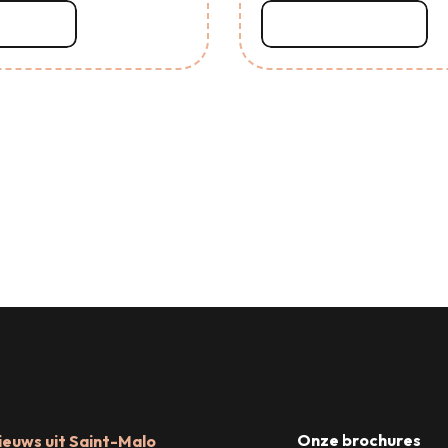
er over
Lees meer over
Ornithologisch ui
Onze brochures
ieuws uit Saint-Malo