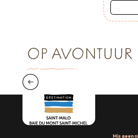
Lees me
OP AVONTUUR
Mis geen n