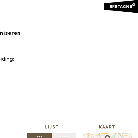
idsen
EN
Ajouter aux favoris
aniseren
iding:
LIJST
KAART