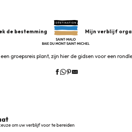
Groepen
Cultuur & Erfgoedgroepen
Groepsvergaderg
EPSVERGADERGIDS
ek de bestemming
Mijn verblijf org
e een groepsreis plant, zijn hier de gidsen voor een rondle
aat
euze om uw verblijf voor te bereiden