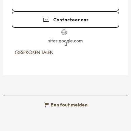
07 86 28 12
▒▒
Contacteer ons
sites.google.com
GESPROKEN TALEN
GESPROKEN TALEN
Een fout melden