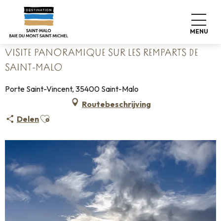
Aller
Home
au
Visite panoramique sur les remparts de Saint-Malo
contenu
MENU
principal
VISITE PANORAMIQUE SUR LES REMPARTS DE
SAINT-MALO
Porte Saint-Vincent, 35400 Saint-Malo
Routebeschrijving
Ajouter aux favoris
Delen