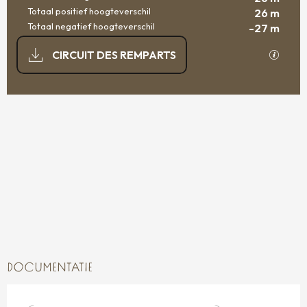
Totaal positief hoogteverschil
26 m
Totaal negatief hoogteverschil
-27 m
DOCUMENTATIE
Met GP
CIRCUIT DES REMPARTS
25 M DE HOOGTEVERSCHIL
HOOGTEVERSCHIL
DOCUMENTATIE