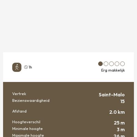
1h
Erg makkelijk
Vertrek
Saint-Malo
PRAKTISCHE INFORMATIE
Bezienswaardigheid
15
Afstand
2.0 km
Hoogteverschil
25 m
Minimale hoogte
3 m
Maximale hoogte
26 m