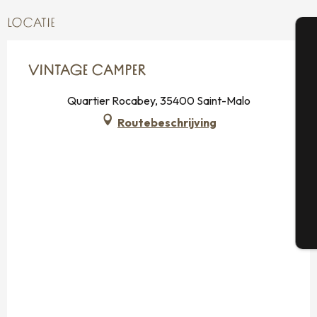
LOCATIE
A
VINTAGE CAMPER
Quartier Rocabey, 35400 Saint-Malo
Se
Routebeschrijving
G
T