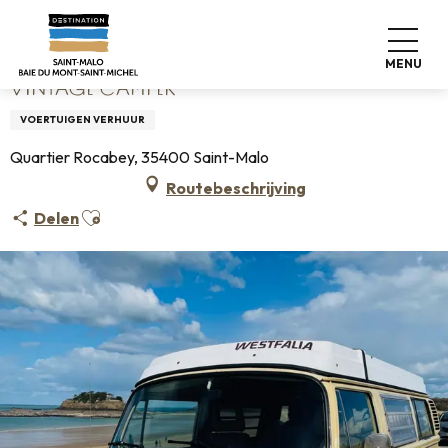
Aller
Home
Vintage Camper
au
contenu
MENU
principal
VINTAGE CAMPER
VOERTUIGEN VERHUUR
Quartier Rocabey, 35400 Saint-Malo
Routebeschrijving
Ajouter aux favoris
Delen