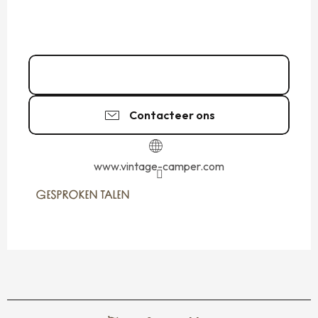
06 01 27 16
▒▒
Contacteer ons
www.vintage-camper.com
GESPROKEN TALEN
GESPROKEN TALEN