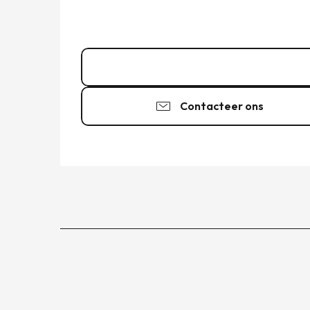
06 85 70 24
▒▒
Contacteer ons