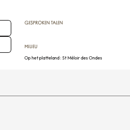
GESPROKEN TALEN
GESPROKEN TALEN
MILIEU
MILIEU
Op het platteland :
St Méloir des Ondes