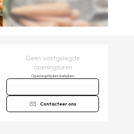
OPENINGSTIJDEN EN CONT
Geen vastgelegde
openingsuren
Openingstijden bekijken
06 85 70 24
▒▒
Contacteer ons