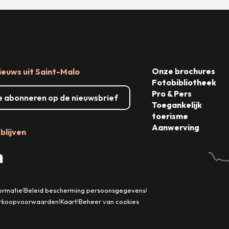
Onze brochures
ieuws uit Saint-Malo
Fotobibliotheek
Pro & Pers
me abonneren op de nieuwsbrief
Toegankelijk
toerisme
Aanwerving
blijven
formatie
Beleid bescherming persoonsgegevens
|
|
rkoopvoorwaarden
Kaart
Beheer van cookies
|
|