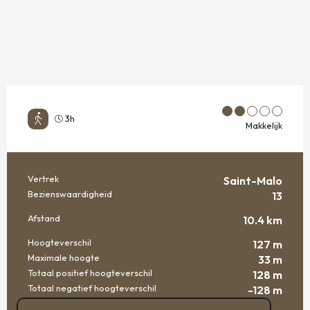
3h
Makkelijk
Vertrek
Saint-Malo
PRAKTISCHE INFORMATIE
Bezienswaardigheid
13
Afstand
10.4 km
Hoogteverschil
127 m
Maximale hoogte
33 m
Totaal positief hoogteverschil
128 m
Totaal negatief hoogteverschil
-128 m
DOCUMENTATIE