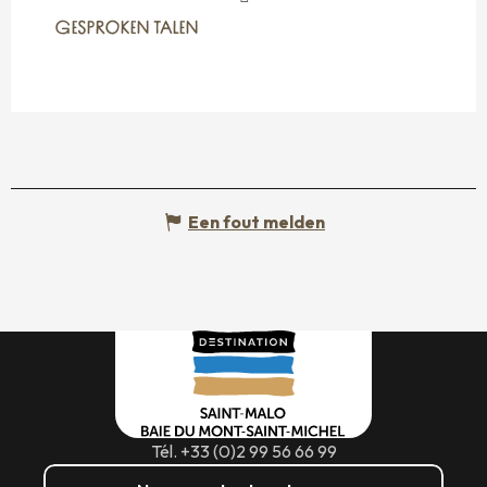
GESPROKEN TALEN
GESPROKEN TALEN
Een fout melden
Tél. +33 (0)2 99 56 66 99