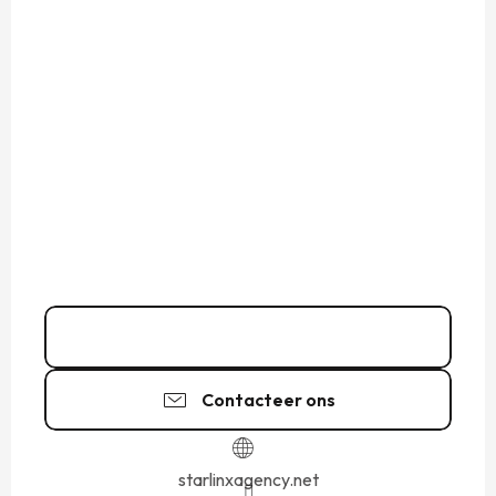
07 64 84 15
▒▒
Contacteer ons
starlinxagency.net