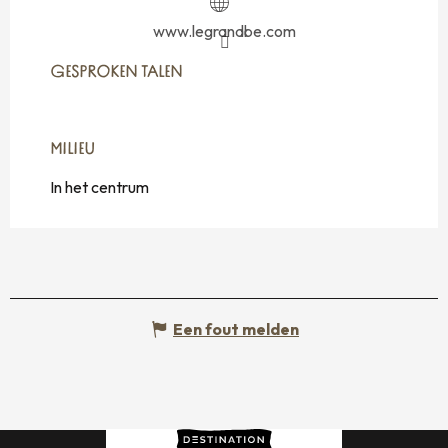
www.legrandbe.com
GESPROKEN TALEN
GESPROKEN TALEN
MILIEU
MILIEU
In het centrum
Een fout melden