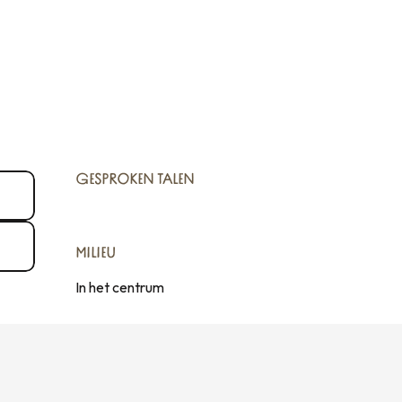
GESPROKEN TALEN
GESPROKEN TALEN
MILIEU
MILIEU
In het centrum