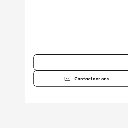
02 99 56 90
▒▒
Contacteer ons