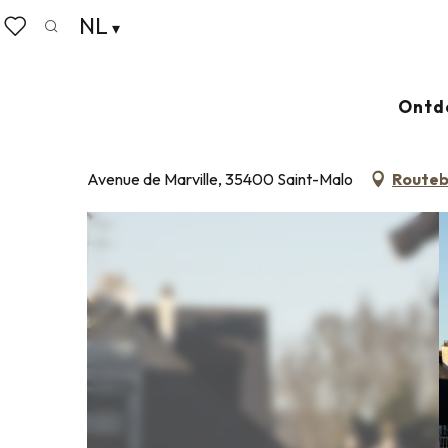
Aller
NL
Home
SKATEPARK
au
Zoek op
Voir les favoris
contenu
principal
SKATEPARK
Ontd
ROLLERBAAN OF SKATEBOARDBAAN
Avenue de Marville, 35400 Saint-Malo
Routeb