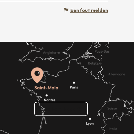
Een fout melden
Hoe kom ik daar?