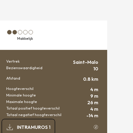
Makkelijk
Vertrek
Saint-Malo
PRAKTISCHE INFORMATIE
Bezienswaardigheid
10
Afstand
0.8 km
Hoogteverschil
4 m
Minimale hoogte
9 m
Maximale hoogte
26 m
Totaal positief hoogteverschil
4 m
Totaal negatief hoogteverschil
-14 m
DOCUMENTATIE
Met GPX / KML-be
INTRAMUROS 1