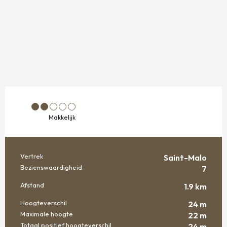
Makkelijk
Vertrek
Saint-Malo
PRAKTISCHE INFORMATIE
Bezienswaardigheid
7
Afstand
1.9 km
Hoogteverschil
24 m
Maximale hoogte
22 m
Totaal positief hoogteverschil
24 m