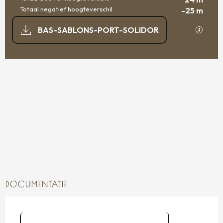
Totaal negatief hoogteverschil
-25 m
DOCUMENTATIE
Met GP
BAS-SABLONS-PORT-SOLIDOR
24 M DE HOOGTEVERSCHIL
HOOGTEVERSCHIL
DOCUMENTATIE