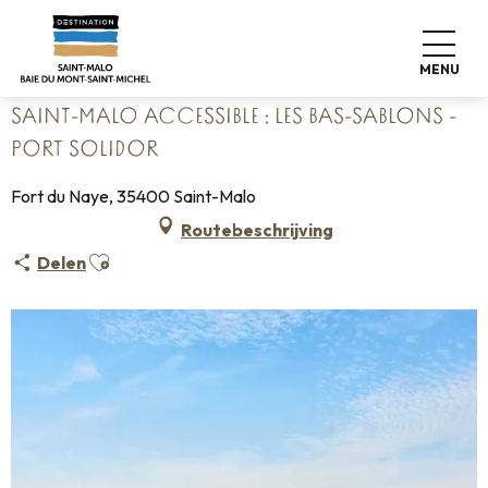
Aller
Home
au
Saint-Malo accessible : Les Bas-Sablons - Port Solidor
contenu
MENU
principal
SAINT-MALO ACCESSIBLE : LES BAS-SABLONS -
PORT SOLIDOR
Fort du Naye, 35400 Saint-Malo
Routebeschrijving
Ajouter aux favoris
Delen