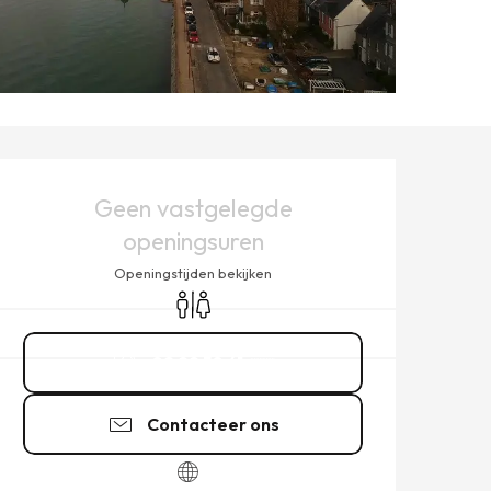
OPENINGSTIJDEN EN CONT
Geen vastgelegde
openingsuren
Openingstijden bekijken
Toiletten
02 99 58 41
▒▒
Contacteer ons