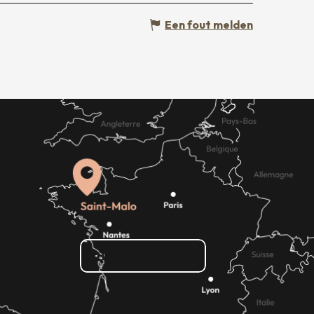
Een fout melden
Hoe kom ik daar?