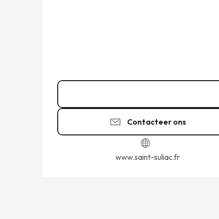
02 99 58 41
▒▒
Contacteer ons
www.saint-suliac.fr