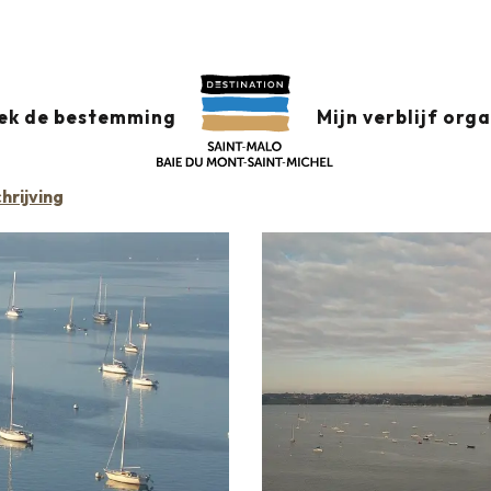
SULIAC
ek de bestemming
Mijn verblijf org
hrijving