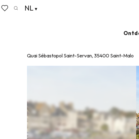
Aller
NL
Home
Plage Solidor
au
Zoek op
Voir les favoris
contenu
principal
PLAGE SOLIDOR
Ontd
ONBEWAAKT STRAND
Quai Sébastopol Saint-Servan, 35400 Saint-Malo