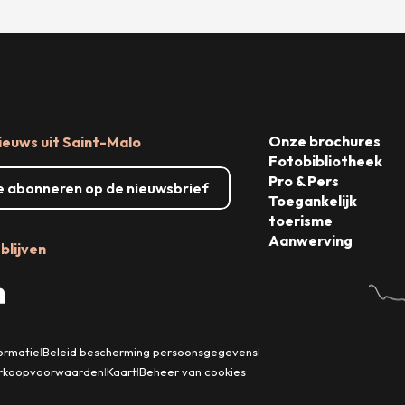
Onze brochures
ieuws uit Saint-Malo
Fotobibliotheek
Pro & Pers
me abonneren op de nieuwsbrief
Toegankelijk
toerisme
Aanwerving
blijven
formatie
Beleid bescherming persoonsgegevens
|
|
rkoopvoorwaarden
Kaart
Beheer van cookies
|
|