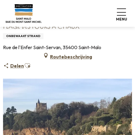
Aller
Home
Plage des Fours à Chaux
au
contenu
MENU
principal
PLAGE DES FOURS À CHAUX
ONBEWAAKT STRAND
Rue de l'Enfer Saint-Servan, 35400 Saint-Malo
Routebeschrijving
Ajouter aux favoris
Delen