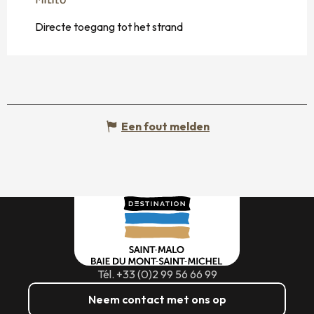
MILIEU
MILIEU
Directe toegang tot het strand
Een fout melden
Tél. +33 (0)2 99 56 66 99
Neem contact met ons op