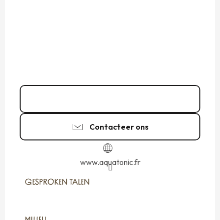
02 99 40 75
▒▒
Contacteer ons
www.aquatonic.fr
GESPROKEN TALEN
GESPROKEN TALEN