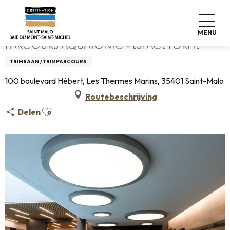
Aller
Home
Parcours Aquatonic - Espace Forme
au
contenu
MENU
principal
PARCOURS AQUATONIC - ESPACE FORME
TRIMBAAN / TRIMPARCOURS
100 boulevard Hébert, Les Thermes Marins, 35401 Saint-Malo
Routebeschrijving
Ajouter aux favoris
Delen