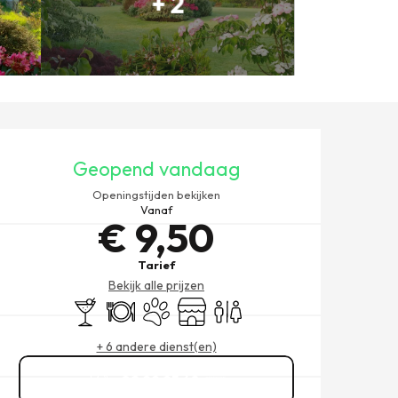
+ 2
OPENINGSTIJDEN EN CONT
Geopend vandaag
Openingstijden bekijken
Vanaf
€ 9,50
Tarief
Bekijk alle prijzen
Bar / Versnaperingsbar
Restaurant
Dieren toegelaten
Winkel op
Toiletten
+ 6 andere dienst(en)
02 99 95 48
▒▒