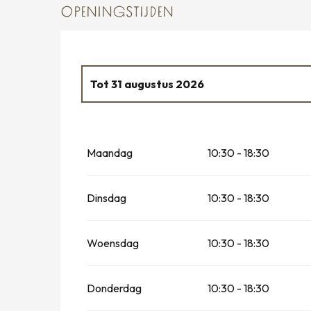
OPENINGSTIJDEN
Tot
31 augustus 2026
Vanaf
1 maart 2026
tot
31 maart 2026
Maandag
10:30 - 18:30
Vanaf
1 april 2026
tot
30 juni 2026
Vanaf
1 september 2026
tot
30 septemb
Dinsdag
10:30 - 18:30
Vanaf
1 oktober 2026
tot
15 november 2
Woensdag
10:30 - 18:30
Donderdag
10:30 - 18:30