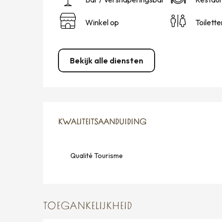
Winkel op
Toilette
Bekijk alle diensten
DIENSTVERLENING
KWALITEITSAANDUIDING
KWALITEITSAANDUIDING
Qualité Tourisme
TOEGANKELIJKHEID