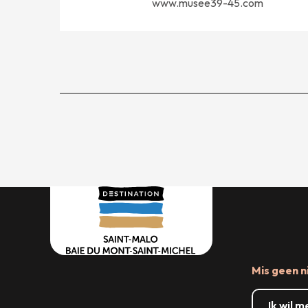
www.musee39-45.com
Mis geen n
Ik wil 