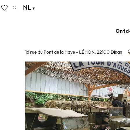
Aller
NL
Home
Musée 39-45
au
Zoek op
Voir les favoris
contenu
principal
MUSÉE 39-45
Ontd
MUSEUM
PARTICULIER MUSEUM
GESCHIEDENIS
MILITAI
16 rue du Pont de la Haye - LÉHON, 22100 Dinan