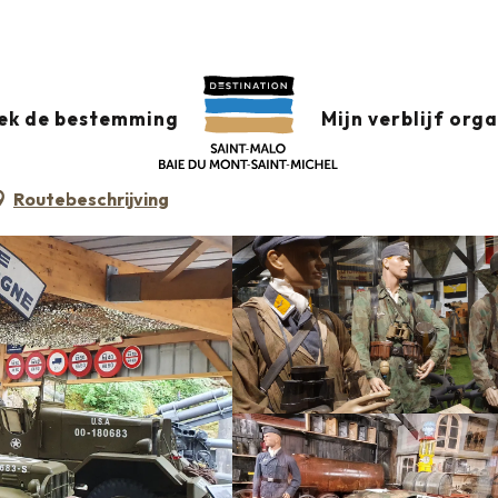
ek de bestemming
Mijn verblijf org
R
OORLOGSHERINNERINGEN
Routebeschrijving