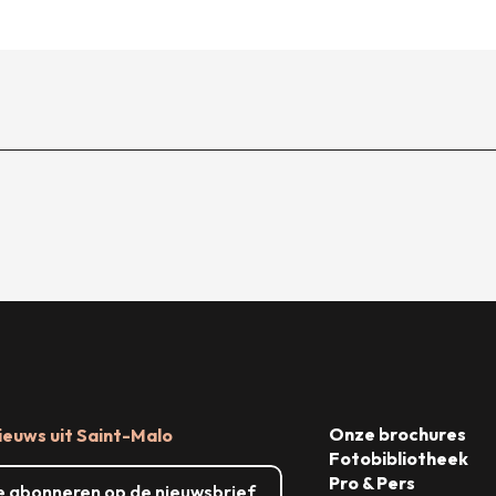
Onze brochures
ieuws uit Saint-Malo
Fotobibliotheek
Pro & Pers
me abonneren op de nieuwsbrief