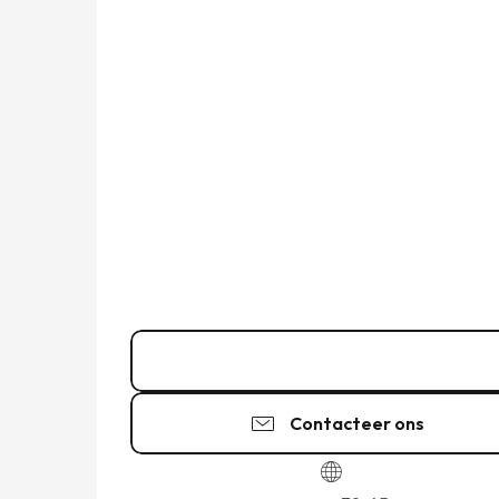
07 61 80 66
▒▒
Contacteer ons