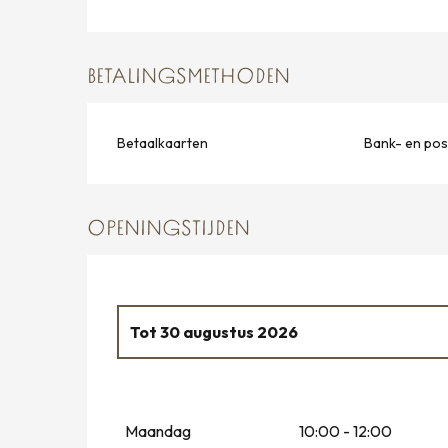
BETALINGSMETHODEN
Betaalkaarten
Bank- en po
OPENINGSTIJDEN
Tot
30 augustus 2026
Vanaf
1 januari 2026
tot
4 januari 2026
Maandag
10:00 - 12:00
Vanaf
7 februari 2026
tot
8 maart 2026