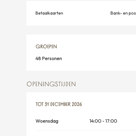
Betaalkaarten
Bank- en po
GROEPEN
GROEPEN
48 Personen
OPENINGSTIJDEN
VANAF
TOT
31 DECEMBER 2026
3 JANUARI 2026
TOT
31 DECEMBER 2026
Woensdag
14:00 - 17:00