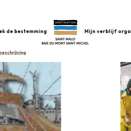
 TERRES NEUVAS
ek de bestemming
Mijn verblijf org
eschrijving