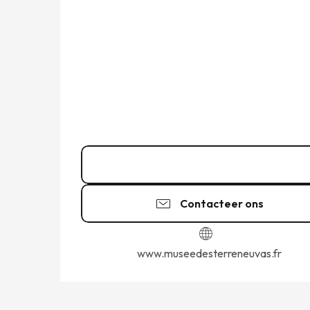
07 87 65 19
▒▒
Contacteer ons
www.museedesterreneuvas.fr