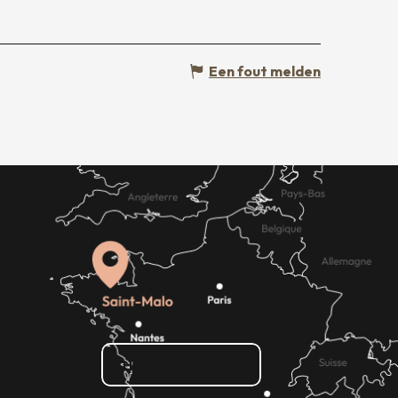
Een fout melden
Hoe kom ik daar?