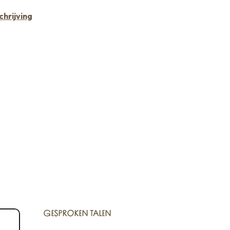
hrijving
GESPROKEN TALEN
GESPROKEN TALEN