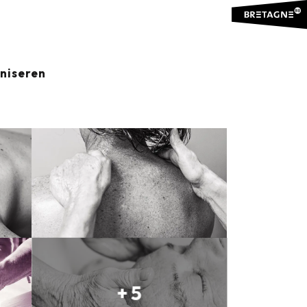
aniseren
Ajouter aux favoris
Delen
Aan mijn favorieten toevoegen
+ 5