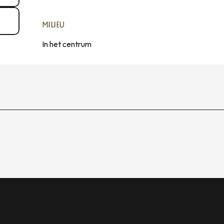
MILIEU
MILIEU
In het centrum