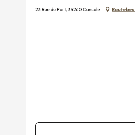
23 Rue du Port, 35260 Cancale
Routebesc
(+33) 6 74 18 70
▒▒