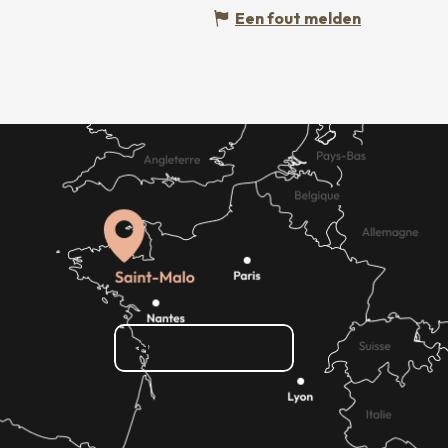
Een fout melden
Hoe kom ik daar?