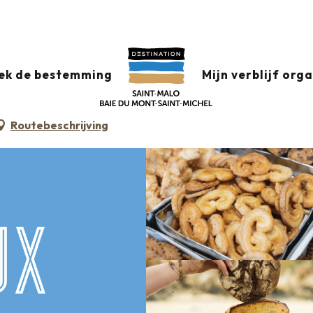
BONNE
ek de bestemming
Mijn verblijf org
N - KOEKJESFABRIEKEN
Routebeschrijving