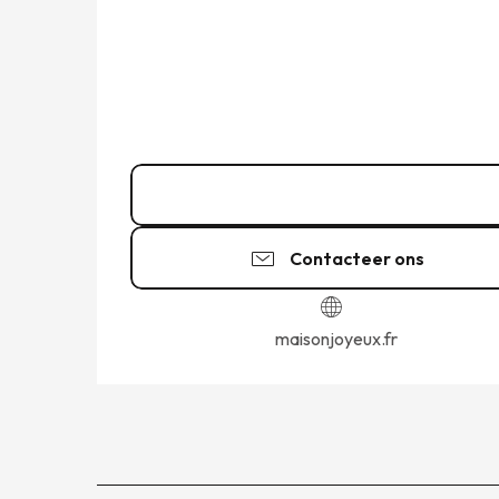
02 23 15 02
▒▒
Contacteer ons
maisonjoyeux.fr