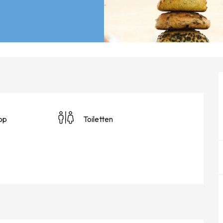
op
Toiletten