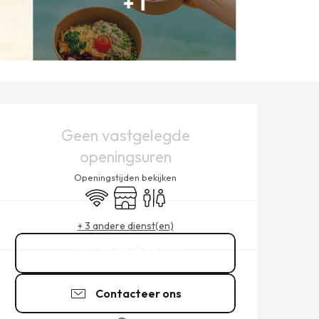
+ 1
OPENINGSTIJDEN EN CONT
Geen vastgelegde
openingsuren
Openingstijden bekijken
Wifi
Winkel op
Toiletten
+ 3 andere dienst(en)
02 23 15 02
▒▒
Contacteer ons