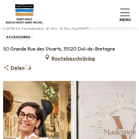
Aller
Home
Mademoiselle V by Victoria
au
contenu
MENU
principal
MADEMOISELLE V BY VICTORIA
ACCESSOIRES
50 Grande Rue des Stuarts, 35120 Dol-de-Bretagne
Routebeschrijving
Ajouter aux favoris
Delen