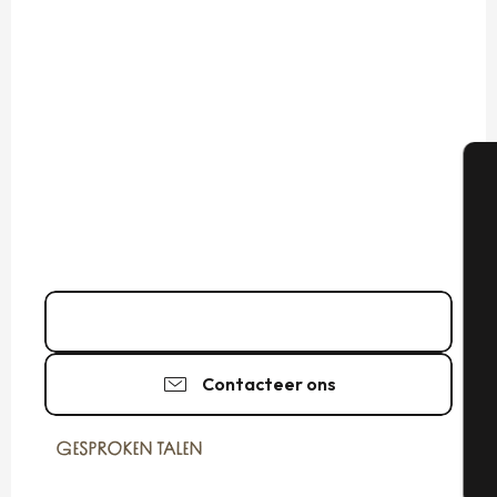
A
Se
Bel
Contacteer ons
G
GESPROKEN TALEN
GESPROKEN TALEN
T