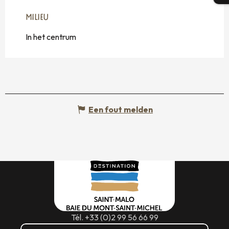
MILIEU
MILIEU
In het centrum
Een fout melden
Tél. +33 (0)2 99 56 66 99