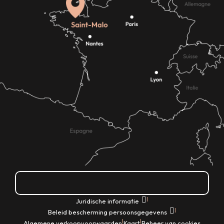
Hoe kom ik daar?
|
Juridische informatie
|
Beleid bescherming persoonsgegevens
|
|
Algemene verkoopvoorwaarden
Kaart
Beheer van cookies