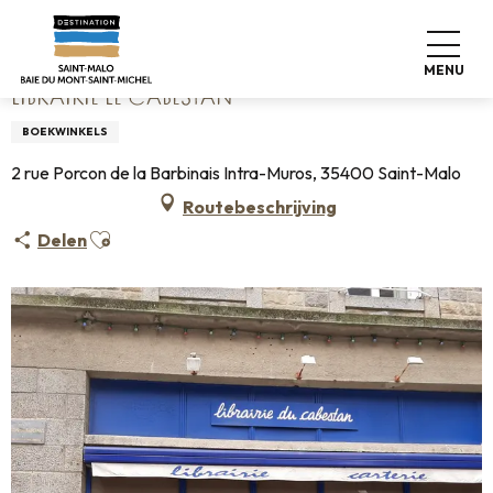
Aller
Home
Librairie le Cabestan
au
contenu
MENU
principal
LIBRAIRIE LE CABESTAN
BOEKWINKELS
2 rue Porcon de la Barbinais Intra-Muros, 35400 Saint-Malo
Routebeschrijving
Ajouter aux favoris
Delen