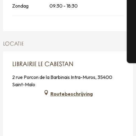
Zondag
09:30 - 18:30
Se
G
LOCATIE
T
LIBRAIRIE LE CABESTAN
2 rue Porcon de la Barbinais Intra-Muros, 35400
Saint-Malo
Routebeschrijving