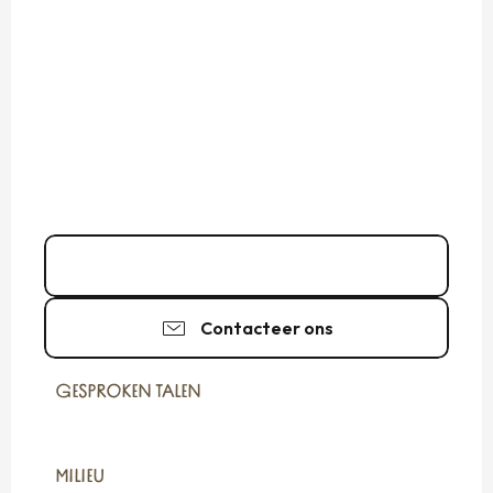
02 99 40 94
▒▒
Contacteer ons
GESPROKEN TALEN
GESPROKEN TALEN
MILIEU
MILIEU