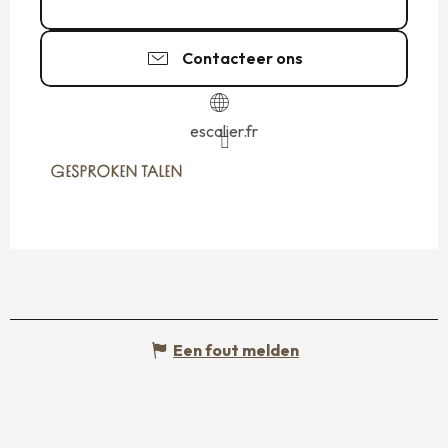
02 99 81 65
▒▒
Contacteer ons
escalier.fr
GESPROKEN TALEN
GESPROKEN TALEN
Een fout melden