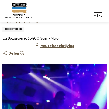
Aller
Home
L'Escalier Club
au
contenu
MENU
principal
L'ESCALIER CLUB
DISCOTHEEK
La Buzardière, 35400 Saint-Malo
Routebeschrijving
Ajouter aux favoris
Delen