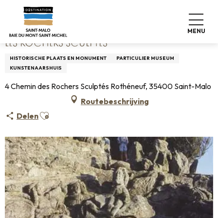
Aller
Home
Les Rochers Sculptés
au
contenu
MENU
principal
LES ROCHERS SCULPTÉS
HISTORISCHE PLAATS EN MONUMENT
PARTICULIER MUSEUM
KUNSTENAARSHUIS
4 Chemin des Rochers Sculptés Rothéneuf, 35400 Saint-Malo
Routebeschrijving
Ajouter aux favoris
Delen