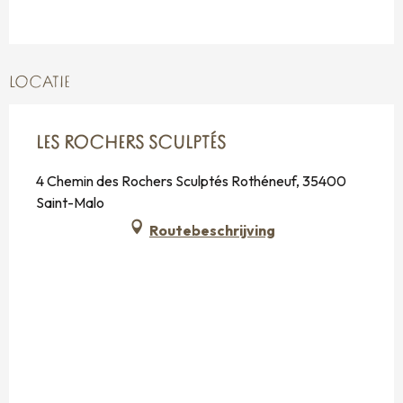
Vanaf
1 november 2027
tot
24
december 2027
Vanaf
26 december 2027
tot
31
LOCATIE
december 2027
Zondag 2 januari 2028
LES ROCHERS SCULPTÉS
4 Chemin des Rochers Sculptés Rothéneuf, 35400
Saint-Malo
Routebeschrijving