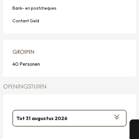
Bank- en postcheques
Contant Geld
GROEPEN
GROEPEN
40 Personen
OPENINGSTIJDEN
Tot
31 augustus 2026
Vanaf
2 januari 2026
tot
4 januari 2026
A