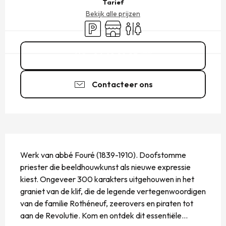
Tarief
Bekijk alle prijzen
Parkeerplaats
Winkel op
Toiletten
06 68 98 23
▒▒
Contacteer ons
BESCHRIJVING
Werk van abbé Fouré (1839-1910). Doofstomme 
priester die beeldhouwkunst als nieuwe expressie 
kiest. Ongeveer 300 karakters uitgehouwen in het 
graniet van de klif, die de legende vertegenwoordigen 
van de familie Rothéneuf, zeerovers en piraten tot 
aan de Revolutie. Kom en ontdek dit essentiële...