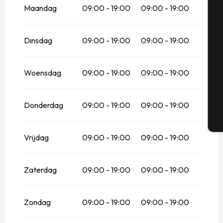
Maandag
09:00 - 19:00
09:00 - 19:00
Vanaf
1 februari 2026
tot
28 februari
2026
Se
Dinsdag
09:00 - 19:00
09:00 - 19:00
Vanaf
1 maart 2026
tot
30 juni 2026
Vanaf
1 september 2026
tot
31
oktober 2026
Woensdag
09:00 - 19:00
09:00 - 19:00
G
Vanaf
1 november 2026
tot
24
december 2026
Donderdag
09:00 - 19:00
09:00 - 19:00
Vanaf
26 december 2026
tot
3 januari
2027
T
Vrijdag
Vanaf
1 februari 2027
09:00 - 19:00
tot
28 februari
09:00 - 19:00
2027
Vanaf
1 maart 2027
tot
30 juni 2027
Zaterdag
09:00 - 19:00
09:00 - 19:00
Vanaf
1 juli 2027
tot
31 augustus 2027
Zondag
09:00 - 19:00
09:00 - 19:00
Vanaf
1 september 2027
tot
31
oktober 2027