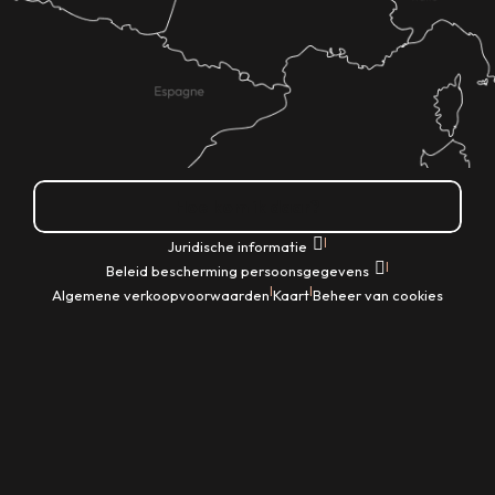
Hoe kom ik daar?
|
Juridische informatie
|
Beleid bescherming persoonsgegevens
|
|
Algemene verkoopvoorwaarden
Kaart
Beheer van cookies