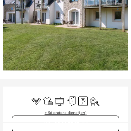
OPENINGSTIJDEN EN CONTACTGEGEVENS
Wifi
Lakens en linnengoed
Televisie
Onafhankelijke ingang
Parkeerplaats
Kinderspelen / Speel
+ 36 andere dienst(en)
02 99 73 53
▒▒