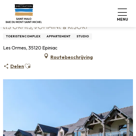
Aller
Home
Les Ormes, Domaine & Resort
au
contenu
MENU
principal
LES ORMES, DOMAINE & RESORT
TOERISTENCOMPLEX
APPARTEMENT
STUDIO
Les Ormes, 35120 Epiniac
Routebeschrijving
Ajouter aux favoris
Delen