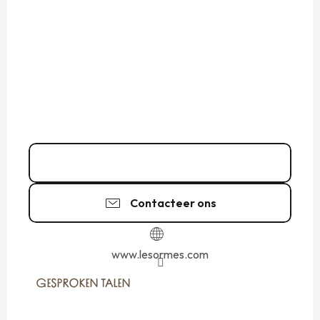
02 99 73 53
▒▒
Contacteer ons
www.lesormes.com
GESPROKEN TALEN
GESPROKEN TALEN