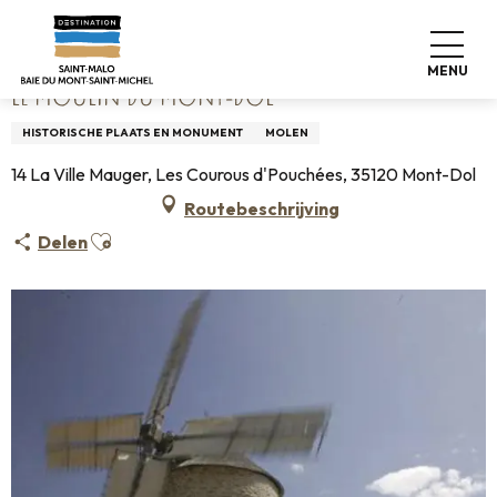
Aller
Home
Le Moulin du Mont-Dol
au
contenu
MENU
principal
LE MOULIN DU MONT-DOL
HISTORISCHE PLAATS EN MONUMENT
MOLEN
14 La Ville Mauger, Les Courous d'Pouchées, 35120 Mont-Dol
Routebeschrijving
Ajouter aux favoris
Delen