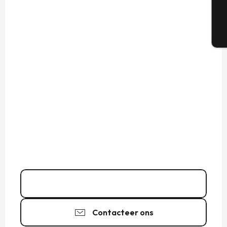
T
Bel
Contacteer ons