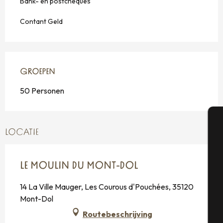
Bank- en postcheques
Contant Geld
GROEPEN
GROEPEN
50 Personen
LOCATIE
A
LE MOULIN DU MONT-DOL
Se
14 La Ville Mauger, Les Courous d'Pouchées, 35120
Mont-Dol
Routebeschrijving
G