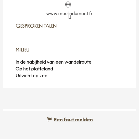
www.moulindumont.fr
GESPROKEN TALEN
GESPROKEN TALEN
MILIEU
MILIEU
In de nabijheid van een wandelroute
Op het platteland
Uitzicht op zee
Een fout melden