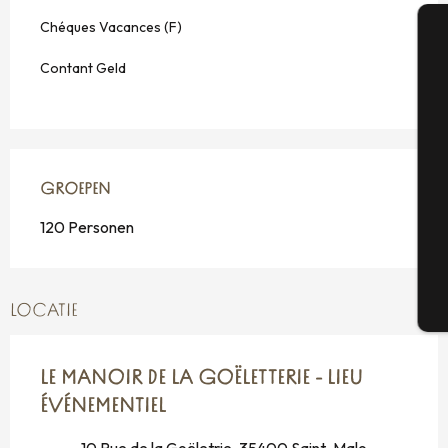
Chéques Vacances (F)
A
Contant Geld
Se
GROEPEN
GROEPEN
120 Personen
G
T
LOCATIE
LE MANOIR DE LA GOËLETTERIE - LIEU
ÉVÉNEMENTIEL