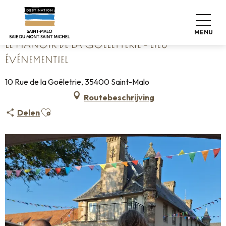
Aller
Home
Le Manoir de la Goëletterie - Lieu événementiel
au
contenu
MENU
principal
LE MANOIR DE LA GOËLETTERIE - LIEU
ÉVÉNEMENTIEL
10 Rue de la Goëletrie, 35400 Saint-Malo
Routebeschrijving
Ajouter aux favoris
Delen