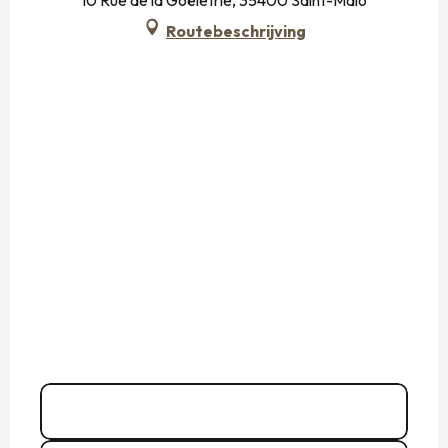
10 Rue de la Goëletrie, 35400 Saint-Malo
Routebeschrijving
02 99 81 91
▒▒