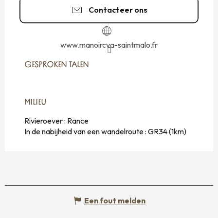
Contacteer ons
www.manoircva-saintmalo.fr
GESPROKEN TALEN
GESPROKEN TALEN
MILIEU
MILIEU
Rivieroever :
Rance
In de nabijheid van een wandelroute :
GR34
(1km)
Een fout melden