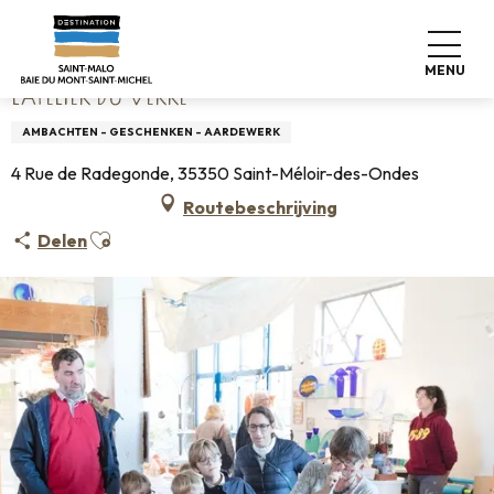
Aller
Home
L'Atelier du Verre
au
contenu
MENU
principal
L'ATELIER DU VERRE
AMBACHTEN - GESCHENKEN - AARDEWERK
4 Rue de Radegonde, 35350 Saint-Méloir-des-Ondes
Routebeschrijving
Ajouter aux favoris
Delen