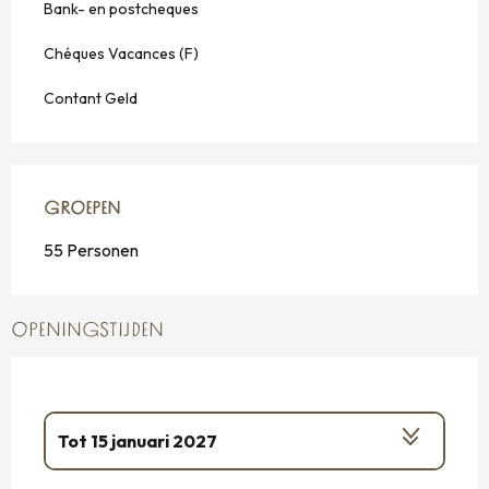
Bank- en postcheques
Chéques Vacances (F)
Contant Geld
GROEPEN
GROEPEN
55 Personen
OPENINGSTIJDEN
Tot
15 januari 2027
Vanaf
1 januari 2026
tot
18 januari