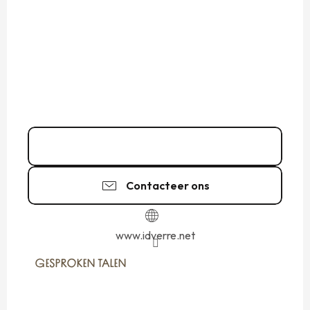
02 99 89 18
▒▒
Contacteer ons
www.idverre.net
GESPROKEN TALEN
GESPROKEN TALEN