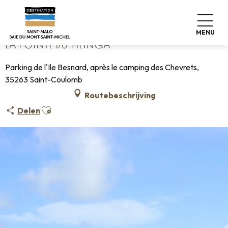
Aller
Home
La pointe du Meinga
au
contenu
MENU
principal
LA POINTE DU MEINGA
Parking de l'Ile Besnard, après le camping des Chevrets,
35263 Saint-Coulomb
Routebeschrijving
Ajouter aux favoris
Delen