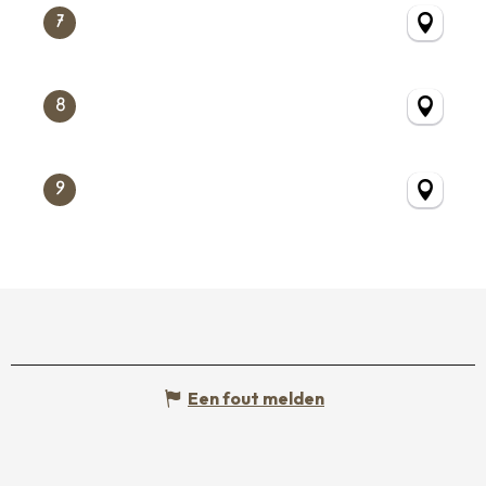
7
8
9
Een fout melden