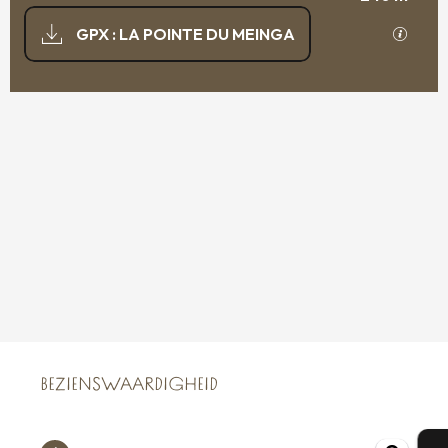
DOCUMENTATIE
Met GP
GPX : LA POINTE DU MEINGA
239 M DE HOOGTEVERSCHIL
HOOGTEVERSCHIL
BEZIENSWAARDIGHEID
BEZIENSWAARDIGHEID