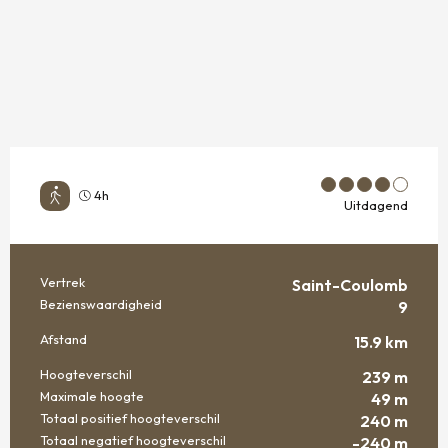
4h
Uitdagend
Vertrek
Saint-Coulomb
PRAKTISCHE INFORMATIE
Bezienswaardigheid
9
Afstand
15.9 km
Hoogteverschil
239 m
Maximale hoogte
49 m
Totaal positief hoogteverschil
240 m
Totaal negatief hoogteverschil
-240 m