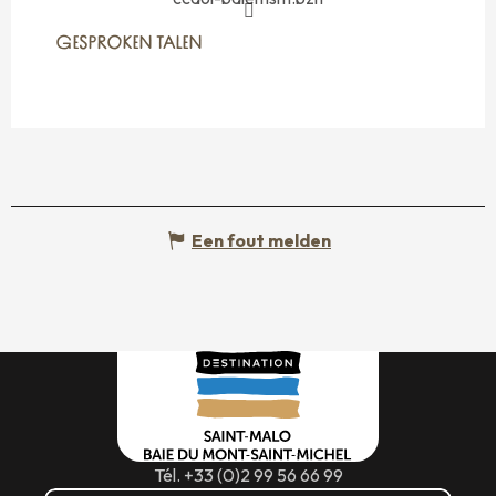
GESPROKEN TALEN
GESPROKEN TALEN
Een fout melden
Tél. +33 (0)2 99 56 66 99