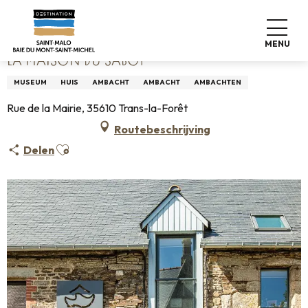
Aller
Home
La Maison du Sabot
au
contenu
MENU
principal
LA MAISON DU SABOT
MUSEUM
HUIS
AMBACHT
AMBACHT
AMBACHTEN
Rue de la Mairie, 35610 Trans-la-Forêt
Routebeschrijving
Ajouter aux favoris
Delen