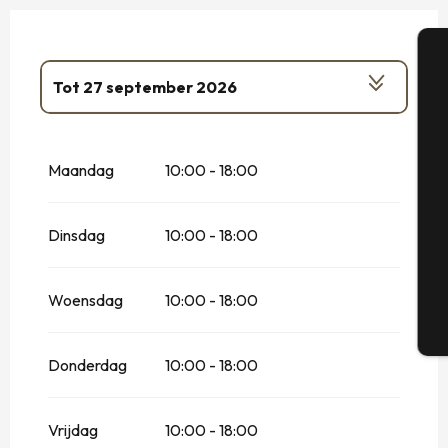
Tot
27 september 2026
A
Vanaf
1 januari 2026
tot
5 januari 2026
Maandag
10:00 - 18:00
Se
Vanaf
14 februari 2026
tot
2 maart
2026
Dinsdag
10:00 - 18:00
G
Woensdag
10:00 - 18:00
T
Donderdag
10:00 - 18:00
Vrijdag
10:00 - 18:00