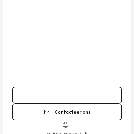
Bel
Contacteer ons
ccdol-baiemsm.bzh