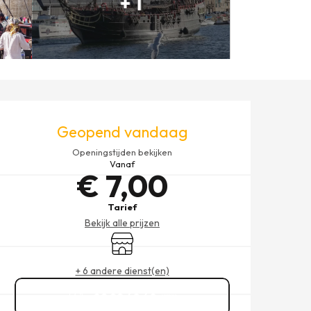
+ 1
OPENINGSTIJDEN EN CONT
Geopend vandaag
Openingstijden bekijken
Vanaf
€ 7,00
Tarief
Bekijk alle prijzen
Winkel op
+ 6 andere dienst(en)
02 99 40 40
▒▒