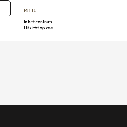
MILIEU
MILIEU
In het centrum
Uitzicht op zee