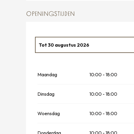
OPENINGSTIJDEN
Tot
30 augustus 2026
Vanaf
1 januari 2026
tot
4 januari 2026
Maandag
10:00 - 18:00
Vanaf
7 februari 2026
tot
15 februari 20
Vanaf
16 februari 2026
tot
1 maart 2026
Dinsdag
10:00 - 18:00
Vanaf
4 april 2026
tot
3 mei 2026
Woensdag
10:00 - 18:00
Vanaf
4 juli 2026
tot
13 juli 2026
Donderdag
10:00 - 18:00