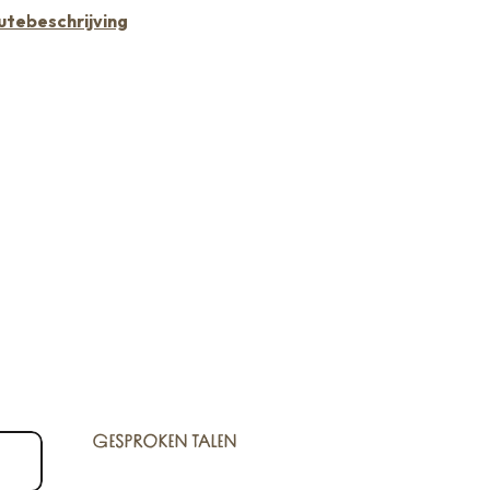
utebeschrijving
GESPROKEN TALEN
GESPROKEN TALEN