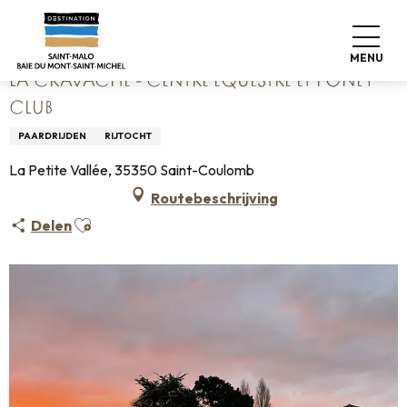
Aller
Home
La Cravache - Centre Equestre et Poney Club
au
contenu
MENU
principal
LA CRAVACHE - CENTRE EQUESTRE ET PONEY
CLUB
PAARDRIJDEN
RIJTOCHT
La Petite Vallée, 35350 Saint-Coulomb
Routebeschrijving
Ajouter aux favoris
Delen