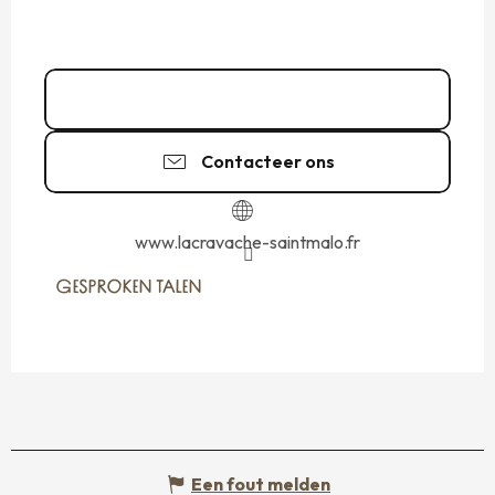
Bel
Contacteer ons
www.lacravache-saintmalo.fr
GESPROKEN TALEN
GESPROKEN TALEN
Een fout melden