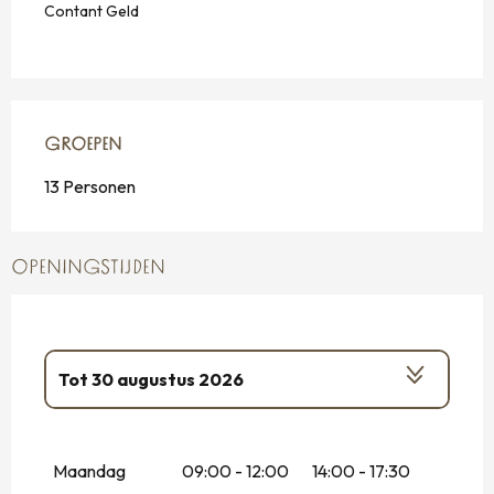
Contant Geld
GROEPEN
GROEPEN
13 Personen
OPENINGSTIJDEN
Tot
30 augustus 2026
Vanaf
10 maart 2026
tot
12 april 2026
Maandag
09:00 - 12:00
14:00 - 17:30
Vanaf
13 april 2026
tot
26 april 2026